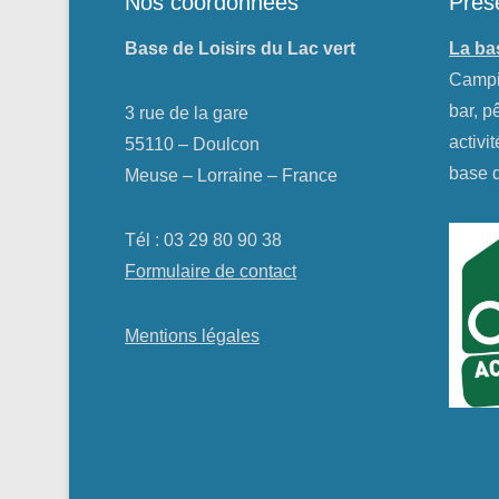
Nos coordonnées
Prés
Base de Loisirs du Lac vert
La bas
Campi
bar, 
3 rue de la gare
activi
55110 – Doulcon
base d
Meuse – Lorraine – France
Tél : 03 29 80 90 38
Formulaire de contact
Mentions légales