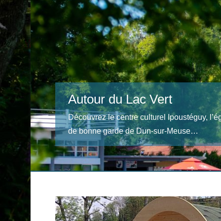
La Base de loisirs du Lac V
Le Lac Vert un site de loisirs exceptionnel en
regroupe une multitude d’activités, dans un 
remarquable.