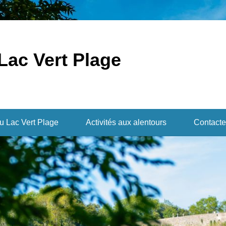
Lac Vert Plage
du Lac Vert Plage
Activités aux alentours
Contacte