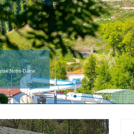
ert
 région Lorraine ! Il
cadre naturel
1
2
3
4