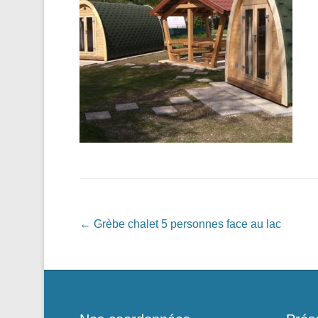
Navigation dans les articles
←
Grèbe chalet 5 personnes face au lac