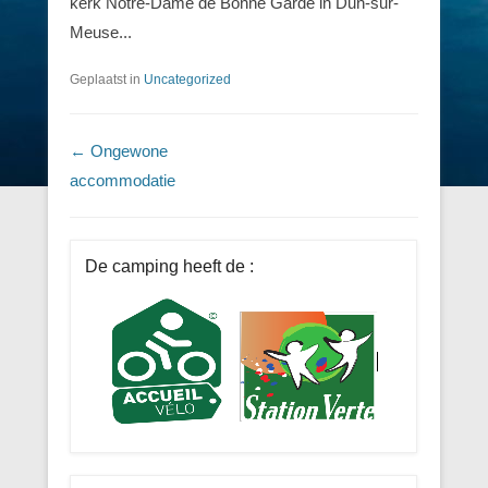
kerk Notre-Dame de Bonne Garde in Dun-sur-
Meuse...
Geplaatst in
Uncategorized
Berichtnavigatie
←
Ongewone
accommodatie
De camping heeft de :