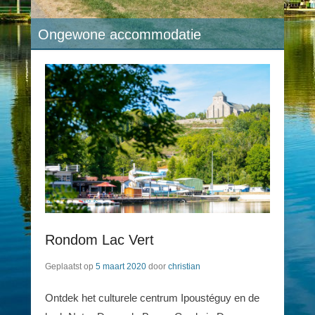
Ongewone accommodatie
Rondom Lac Vert
Geplaatst op
5 maart 2020
door
christian
Ontdek het culturele centrum Ipoustéguy en de