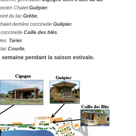
ancien Chalet
Guêpier
.
ord du lac
Grèbe.
alet derrière coccinelle
Guêpier.
 coccinelle
Caille des blés
.
bres
Tarier.
 lac
Courlis
.
 semaine pendant la saison estivale.