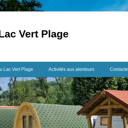
Lac Vert Plage
du Lac Vert Plage
Activités aux alentours
Contacte