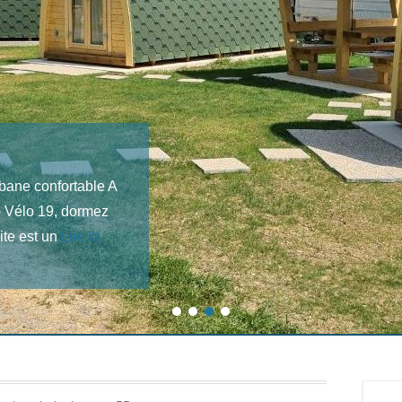
bane confortable A
ro Vélo 19, dormez
ite est un
Lire la
1
2
3
4