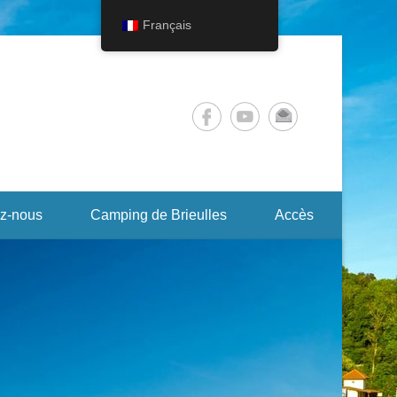
Français
z-nous
Camping de Brieulles
Accès