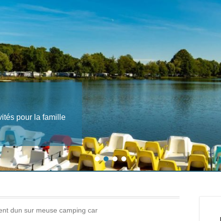
tés pour la famille
1
2
3
4
nt dun sur meuse camping car