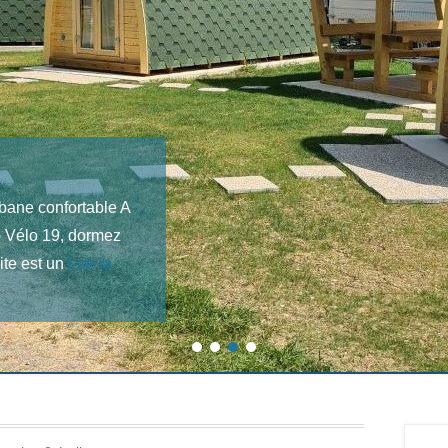
bane confortable A
ro Vélo 19, dormez
ite est un
Lire la
1
2
3
4