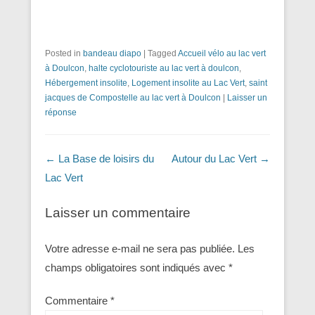
Posted in
bandeau diapo
|
Tagged
Accueil vélo au lac vert
à Doulcon
,
halte cyclotouriste au lac vert à doulcon
,
Hébergement insolite
,
Logement insolite au Lac Vert
,
saint
jacques de Compostelle au lac vert à Doulcon
|
Laisser un
réponse
Navigation dans les articles
←
La Base de loisirs du
Autour du Lac Vert
→
Lac Vert
Laisser un commentaire
Votre adresse e-mail ne sera pas publiée.
Les
champs obligatoires sont indiqués avec
*
Commentaire
*