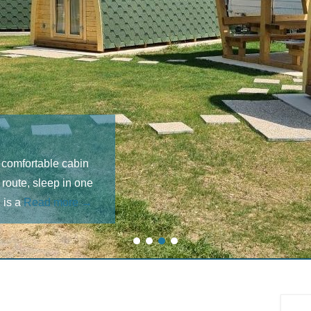
 comfortable cabin
 route, sleep in one
 is a
Read more →
1
2
3
4