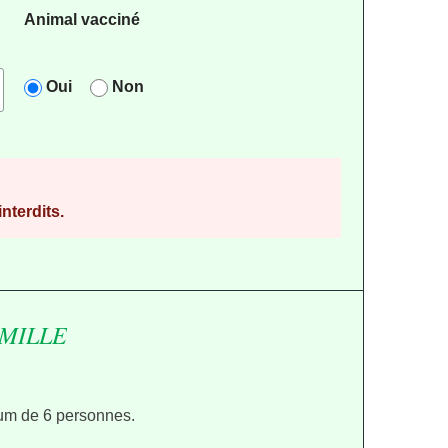
Animal vacciné
Oui
Non
nterdits.
MILLE
um de 6 personnes.