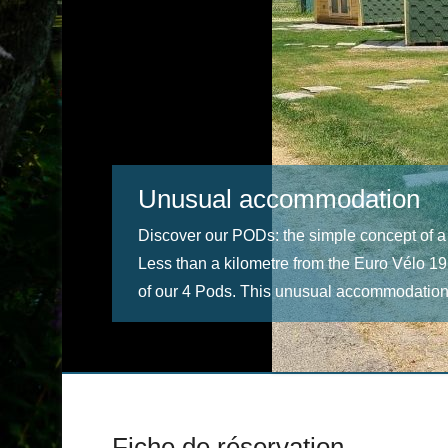
Unusual accommodation
Discover our PODs: the simple concept of a
Less than a kilometre from the Euro Vélo 19
of our 4 Pods. This unusual accommodation
Fiche de réservation