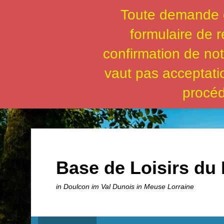
Toute demande de
formulaire de r
confirmation de no
vaut pas acceptati
procéd
Base de Loisirs du 
in Doulcon im Val Dunois in Meuse Lorraine