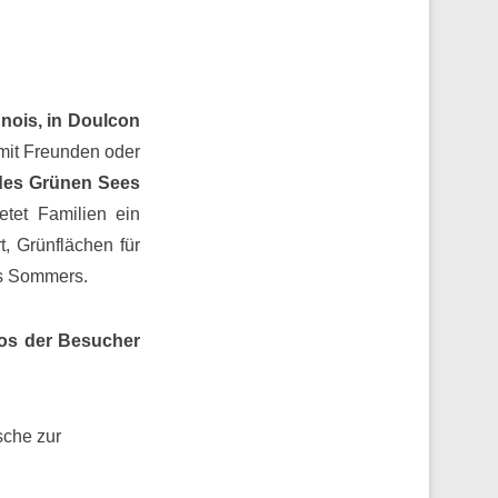
nois, in Doulcon
 mit Freunden oder
 des Grünen Sees
etet Familien ein
, Grünflächen für
es Sommers.
os der Besucher
sche zur