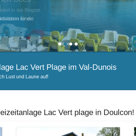
!
tivitäten für die
1
2
3
4
lage Lac Vert Plage im Val-Dunois
ach Lust und Laune auf!
eizeitanlage Lac Vert plage in Doulcon!