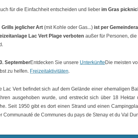
uch für die Einfachheit entscheiden und lieber
im Gras pickni
rills jeglicher Art
(mit Kohle oder Gas...)
ist per Gemeinder
eizeitanlage Lac Vert Plage verboten
außer für Personen, di
d.
 30. September
Entdecken Sie unsere
Unterkünfte
Die meisten vo
bst zu helfen.
Freizeitaktivitäten
.
e Lac Vert befindet sich auf dem Gelände einer ehemaligen Balla
hren ausgehoben wurde, und erstreckt sich über 18 Hektar
he. Seit 1950 gibt es dort einen Strand und einen Campingplat
er Communauté de Communes du pays de Stenay et du Val Duno